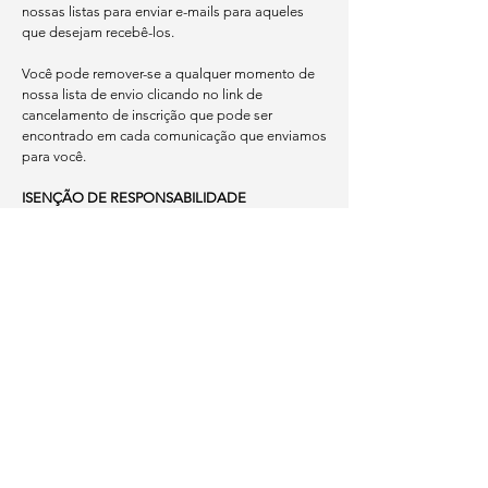
nossas listas para enviar e-mails para aqueles
que desejam recebê-los.
Você pode remover-se a qualquer momento de
nossa lista de envio clicando no link de
cancelamento de inscrição que pode ser
encontrado em cada comunicação que enviamos
para você.
ISENÇÃO DE RESPONSABILIDADE
Reservamo-nos o direito de atualizar esta Política
de Privacidade periodicamente. Quaisquer
alterações serão postadas nesta página, e a
política revisada entrará em vigor imediatamente
após a publicação.
CONTATE-NOS
Para obter mais informações sobre nossas
práticas de privacidade, se você tiver dúvidas ou
se quiser fazer uma reclamação, entre em
contato conosco por e-mail em
lermaislivros@gmail.com
.