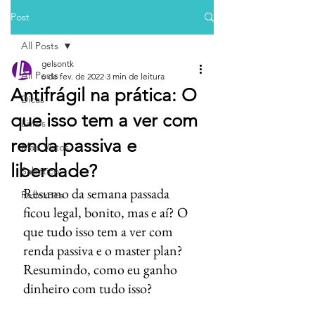
Post
All Posts
gelsontk
All Posts
6 de fev. de 2022
3 min de leitura
Antifrágil na prática: O
Dicas
que isso tem a ver com
Livros
renda passiva e
Mais Vistos
liberdade?
Sabático
Resumo da semana passada 
Reflexões
ficou legal, bonito, mas e aí? O 
que tudo isso tem a ver com 
renda passiva e o master plan? 
Resumindo, como eu ganho 
dinheiro com tudo isso?