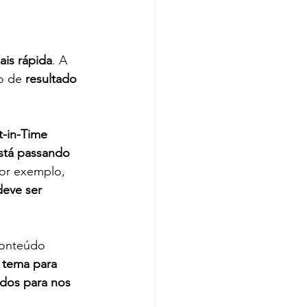
ais rápida
. A 
o de 
resultado 
t-in-Time 
stá passando 
or exemplo, 
deve ser 
conteúdo 
tema para 
odos para nos 