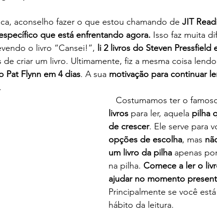
ógica, aconselho fazer o que estou chamando de 
JIT Read
specífico que está enfrentando agora.
 Isso faz muita di
vendo o livro “Cansei!”, 
li 2 livros do Steven Pressfield
s de criar um livro. Ultimamente, fiz a mesma coisa lend
 do Pat Flynn em 4 dias
. A sua
 motivação para continuar l
.
   Costumamos ter o famos
livros
 para ler, aquela 
pilha 
de crescer
. Ele serve para v
opções de escolha
, mas
 não
um livro da pilha 
apenas por
na pilha. 
Comece a ler o livr
ajudar no momento presen
Principalmente se você est
hábito da leitura.