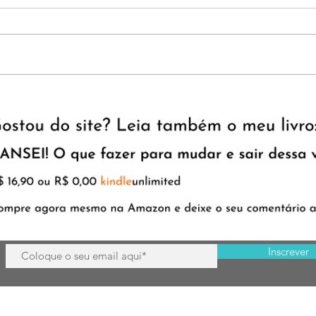
12 Li
TOP 5 livros 1° semestre 2025
Inscrever