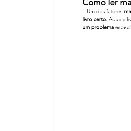
Como ler mai
   Um dos fatores 
mai
livro certo
. Aquele l
um problema 
especí