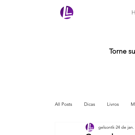
Ler Mais Livros
Torne s
All Posts
Dicas
Livros
Ma
gelsontk
24 de jan.