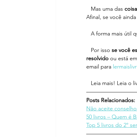
   Mas uma das 
coisa
Afinal, se você aind
   A forma mais útil
   Por isso 
se você es
resolvido
 ou está e
email para 
lermaisli
   Leia mais! Leia o l
Posts Relacionados:
Não aceite conselho
50 livros – Quem é Bi
Top 5 livros do 2° s