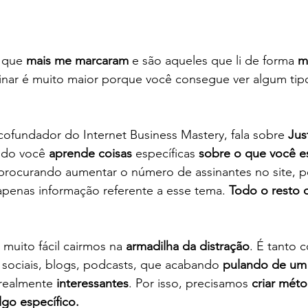
s que 
mais me marcaram
 e são aqueles que li de forma 
m
inar é muito maior porque você consegue ver algum tip
 cofundador do Internet Business Mastery, fala sobre 
Jus
ndo você 
aprende coisas
 específicas 
sobre o que você e
 procurando aumentar o número de assinantes no site, p
penas informação referente a esse tema. 
Todo o resto 
é muito fácil cairmos na 
armadilha da distração
. É tanto 
sociais, blogs, podcasts, que acabando 
pulando de um 
 realmente 
interessantes
. Por isso, precisamos 
criar mét
go específico.