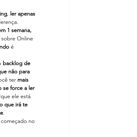
ing
, 
ler apenas 
ferença.
 em 1 semana, 
o sobre Online 
endo
 é 
o 
backlog de 
que não para 
ocê ter 
mais 
 se force a ler 
que ele está 
o que irá te 
te
. 
á começado no 