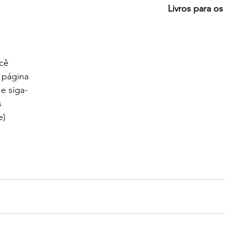
Livros para o
cê 
 página 
e siga-
s 
) 