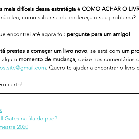
s mais difíceis dessa estratégia
 é 
COMO ACHAR O LIVR
a não leu, como saber se ele endereça o seu problema?
 que encontrei até agora foi: 
pergunte para um amigo!
tá prestes a começar um livro novo
, se está com 
um pro
m algum 
momento de mudança
, deixe nos comentários
vros.site@gmail.com
. Quero te ajudar a encontrar o livro 
ivro certo!
s
ll Gates na fila do pão?
emestre 2020