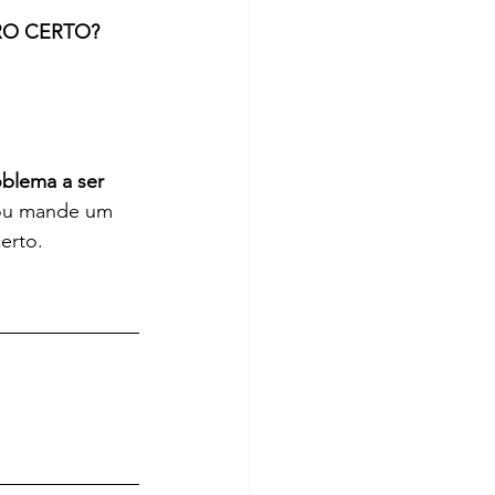
O CERTO? 
blema a ser 
 ou mande um 
certo.