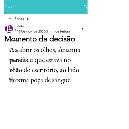
Post
All Posts
gelsontk
All Posts
12 de nov. de 2025
3 min de leitura
Momento da decisão
Dicas
Ao abrir os olhos, Arianna 
Livros
percebeu que estava no 
Mais Vistos
chão do escritório, ao lado 
Sabático
de uma poça de sangue.
Reflexões