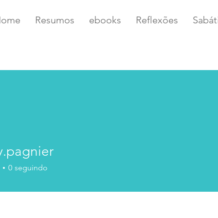
Home
Resumos
ebooks
Reflexões
Sabát
y.pagnier
gnier
0
seguindo