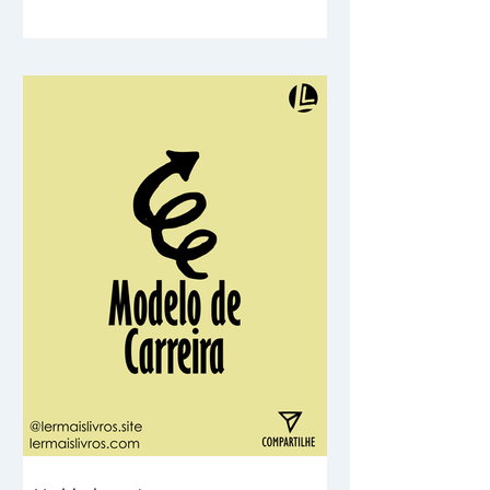
releituras. Os 5 melhores foram: Produtividade Lenta
(Cal Newport) Inspirado no Slow Movement, de Carlo
Petrini, o professor Cal Newport questiona o
verdadeiro conceito de produtividade e elabora 3
princípios para a Slow Produtivity. Mostrando através
de exemplos de escritores e pensadores como fazer
menos (de forma estratégica) pode significar um
trabalho muito melh