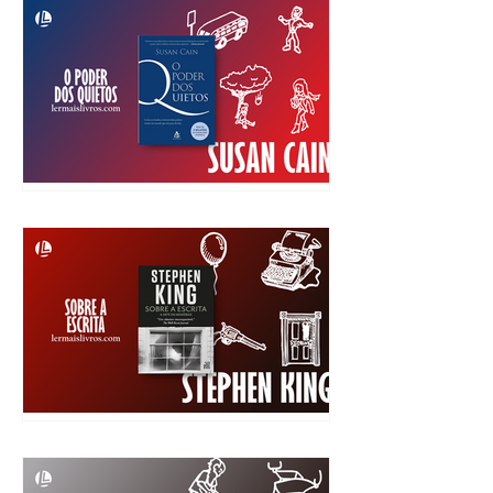
quer” Arthur C. Brooks e
Oprah Winfrey
“O Poder dos Quietos”
Susan Cain
“Sobre a escrita” Stephen
King