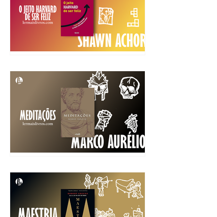
“O jeito Harvard de ser
Feliz” Shawn Achor
“Meditações” Marco Aurélio