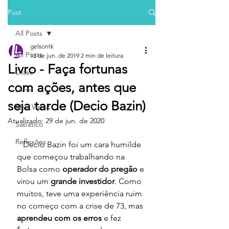
Post
All Posts
gelsontk
All Posts
13 de jun. de 2019
2 min de leitura
Livro - Faça fortunas
Dicas
com ações, antes que
Livros
seja tarde (Decio Bazin)
Mais Vistos
Atualizado:
29 de jun. de 2020
Sabático
Reflexões
   Decio Bazin foi um cara humilde 
que começou trabalhando na 
Bolsa como 
operador do pregão
 e 
virou um 
grande investidor
. Como 
muitos, teve uma experiência ruim 
no começo com a crise de 73, mas 
aprendeu com os erros
 e fez 