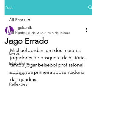
Post
All Posts
gelsontk
All Posts
7 de jul. de 2025
1 min de leitura
Jogo Errado
Dicas
Michael Jordan, um dos maiores 
Livros
jogadores de basquete da história, 
Mais Vistos
tentou jogar beisebol profissional 
após a sua primeira aposentadoria 
Sabático
das quadras.
Reflexões