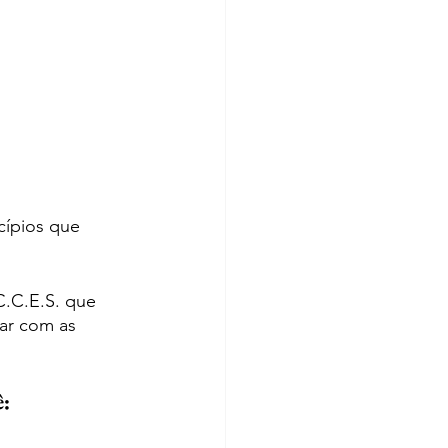
cípios que 
C.C.E.S. que 
ar com as 
ê: