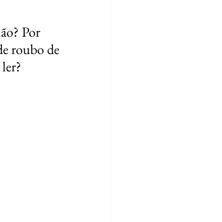
não? Por 
de roubo de 
ler? 