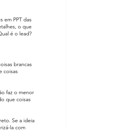
es em PPT das 
talhes, o que 
ual é o lead?
oisas brancas 
 coisas 
ão faz o menor 
do que coisas 
to. Se a ideia 
rizá-la com 