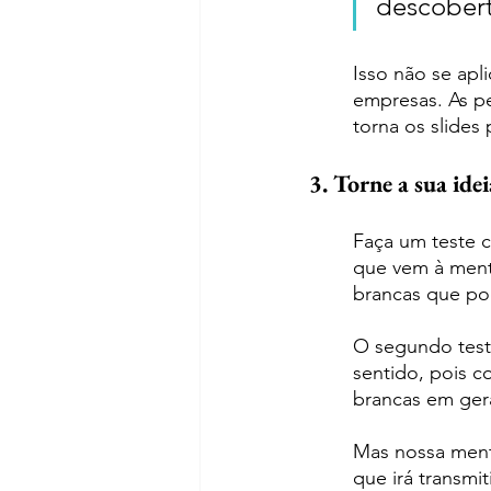
descobert
Isso não se apl
empresas. As pe
torna os slide
3. Torne a sua ide
Faça um teste 
que vem à ment
brancas que po
O segundo teste
sentido, pois c
brancas em gera
Mas nossa ment
que irá transmit