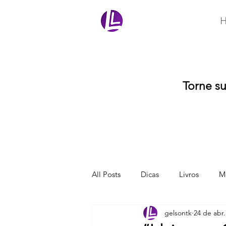
Ler Mais Livros
Torne s
All Posts
Dicas
Livros
Ma
gelsontk
24 de abr