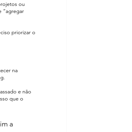
rojetos ou 
e “agregar 
iso priorizar o 
ecer na 
ng.
passado e não 
sso que o 
im a 