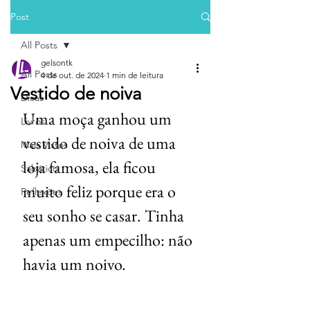
Post
All Posts
gelsontk
All Posts
4 de out. de 2024
1 min de leitura
Vestido de noiva
Dicas
Uma moça ganhou um 
Livros
vestido de noiva de uma 
Mais Vistos
loja famosa, ela ficou 
Sabático
muito feliz porque era o 
Reflexões
seu sonho se casar. Tinha 
apenas um empecilho: não 
havia um noivo.