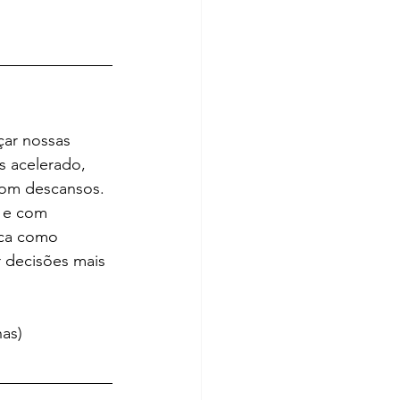
ar nossas 
 acelerado, 
com descansos. 
e e com 
ica como 
 decisões mais 
nas)