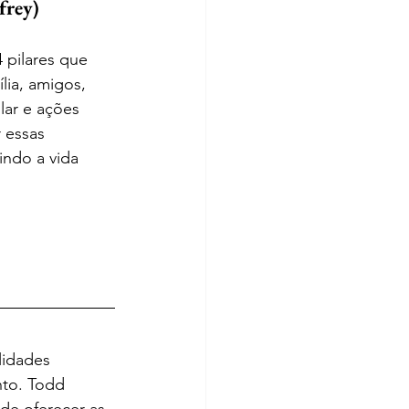
frey)
 pilares que 
lia, amigos, 
lar e ações 
 essas 
indo a vida 
lidades 
nto. Todd 