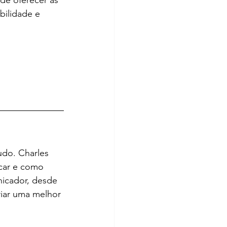
de oferecer as 
bilidade e 
udo. Charles 
car e como 
icador, desde 
riar uma melhor 