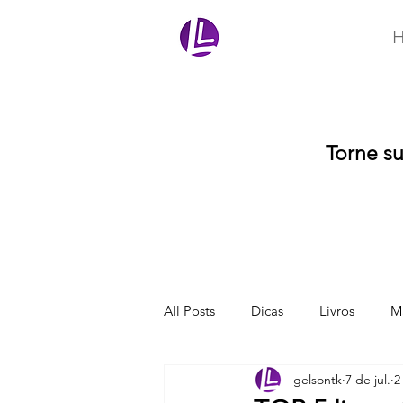
Ler Mais Livros
Torne s
All Posts
Dicas
Livros
Ma
gelsontk
7 de jul.
2