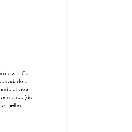
rofessor Cal 
utividade e 
rando através 
zer menos (de 
ito melhor.