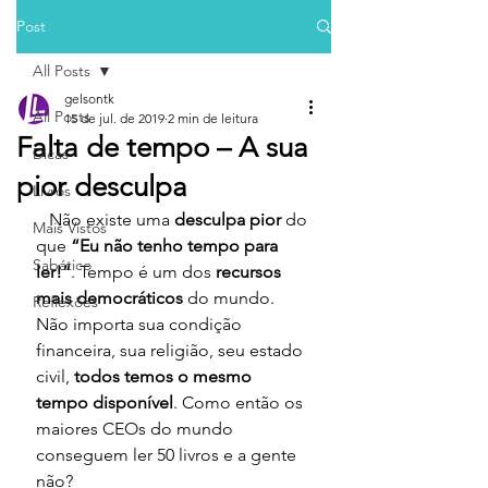
Post
All Posts
gelsontk
All Posts
15 de jul. de 2019
2 min de leitura
Falta de tempo – A sua
Dicas
pior desculpa
Livros
   Não existe uma 
desculpa pior
 do 
Mais Vistos
que 
“Eu não tenho tempo para 
Sabático
ler!”
. Tempo é um dos 
recursos 
mais democráticos
 do mundo. 
Reflexões
Não importa sua condição 
financeira, sua religião, seu estado 
civil, 
todos temos o mesmo 
tempo disponível
. Como então os 
maiores CEOs do mundo 
conseguem ler 50 livros e a gente 
não?