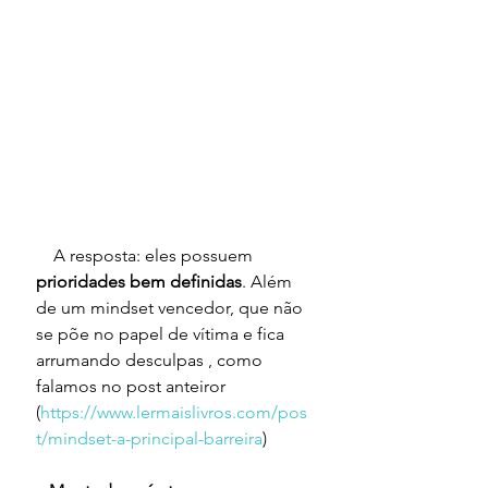
    A resposta: eles possuem 
prioridades bem definidas
. Além 
de um mindset vencedor, que não 
se põe no papel de vítima e fica 
arrumando desculpas , como 
falamos no post anteiror 
(
https://www.lermaislivros.com/pos
t/mindset-a-principal-barreira
) 