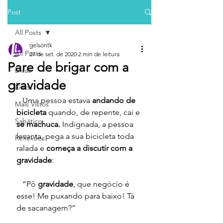
Post
All Posts
gelsontk
All Posts
27 de set. de 2020
2 min de leitura
Pare de brigar com a
Dicas
gravidade
Livros
   Uma pessoa estava
 andando de 
Mais Vistos
bicicleta
 quando, de repente, cai e 
Sabático
se machuca.
 Indignada, a pessoa 
levanta, pega a sua bicicleta toda 
Reflexões
ralada e
 começa a discutir com a 
gravidade
:
   “Pô 
gravidade
, que negócio é 
esse! Me puxando para baixo! Tá 
de sacanagem?”