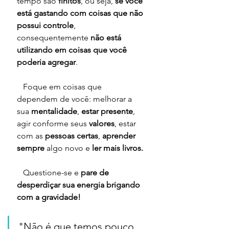
tempo são 
finitos
, ou seja, 
se você 
está gastando com coisas que não 
possui controle
, 
consequentemente 
não está 
utilizando em coisas que você 
poderia agregar
.
   Foque em coisas que 
dependem de você: melhorar a 
sua 
mentalidade
, 
estar presente
, 
agir conforme seus 
valores
, estar 
com as 
pessoas certas
, 
aprender 
sempre 
algo novo e 
ler mais livros.
   Questione-se e 
pare de 
desperdiçar sua energia brigando 
com a gravidade!
"Não é que temos pouco 