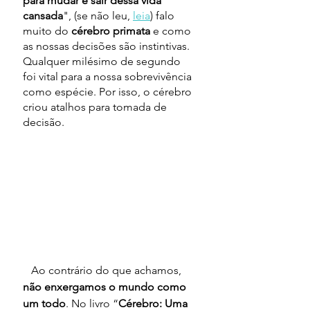
para mudar e sair dessa vida 
cansada
", (se não leu, 
leia
) falo 
muito do 
cérebro primata 
e como 
as nossas decisões são instintivas. 
Qualquer milésimo de segundo 
foi vital para a nossa sobrevivência 
como espécie. Por isso, o cérebro 
criou atalhos para tomada de 
decisão.
   Ao contrário do que achamos, 
não enxergamos o mundo como 
um todo
. No livro “
Cérebro: Uma 