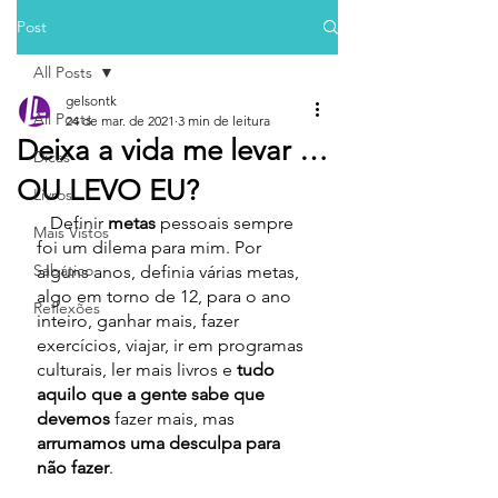
Post
All Posts
gelsontk
All Posts
24 de mar. de 2021
3 min de leitura
Deixa a vida me levar …
Dicas
OU LEVO EU?
Livros
   Definir 
metas 
pessoais sempre 
Mais Vistos
foi um dilema para mim. Por 
Sabático
alguns anos, definia várias metas, 
algo em torno de 12, para o ano 
Reflexões
inteiro, ganhar mais, fazer 
exercícios, viajar, ir em programas 
culturais, ler mais livros e 
tudo 
aquilo que a gente sabe que 
devemos
 fazer mais, mas 
arrumamos uma desculpa para 
não fazer
.