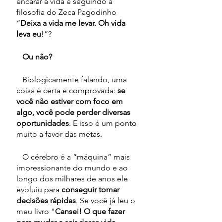
encarar a vida é seguindo a 
filosofia do Zeca Pagodinho 
“
Deixa a vida me levar. Oh vida 
leva eu!
”? 
   Ou não?
   Biologicamente falando, uma 
coisa é certa e comprovada: 
se 
você não estiver com foco em 
algo, você pode perder diversas 
oportunidades
. E isso é um ponto 
muito a favor das metas.
   O cérebro é a “máquina” mais 
impressionante do mundo e ao 
longo dos milhares de anos ele 
evoluiu para 
conseguir tomar 
decisões rápidas
. Se você já leu o 
meu livro "
Cansei! O que fazer 