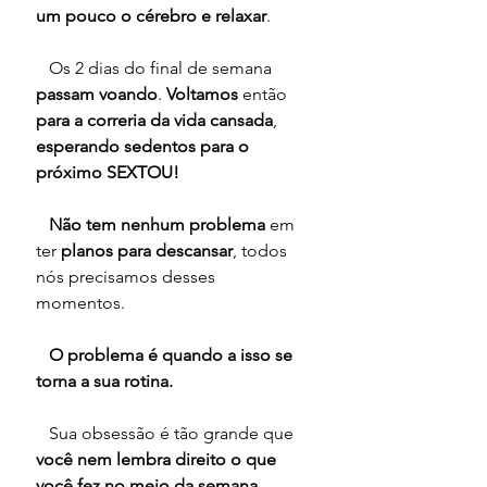
um pouco o cérebro e relaxar
.
   Os 2 dias do final de semana 
passam voando
. 
Voltamos 
então 
para a correria da vida cansada
, 
esperando sedentos para o 
próximo SEXTOU!
Não tem nenhum problema
 em 
ter 
planos para descansar
, todos 
nós precisamos desses 
momentos. 
   O problema é quando a isso se 
torna a sua rotina.
   Sua obsessão é tão grande que 
você nem lembra direito o que 
você fez no meio da semana
, 