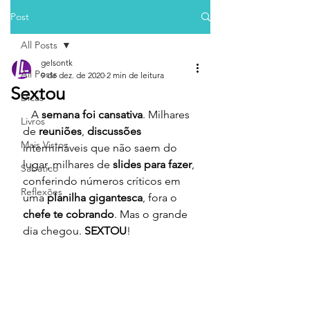
Post
All Posts
gelsontk
All Posts
9 de dez. de 2020
2 min de leitura
Sextou
Dicas
   A 
semana foi cansativa
. Milhares 
Livros
de 
reuniões
, 
discussões 
Mais Vistos
intermináveis que não saem do 
lugar, milhares de 
slides para fazer
, 
Sabático
conferindo números críticos em 
Reflexões
uma 
planilha gigantesca
, fora o 
chefe te cobrando
. Mas o grande 
dia chegou. 
SEXTOU
!