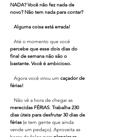
NADA? Você não fez nada de 
novo? Não tem nada para contar? 
   Alguma coisa está errada!
   Até o momento que você 
percebe que esse dois dias do 
final de semana não são o 
bastante. Você é ambicioso.
   Agora você virou um 
caçador de 
férias!
   Não vê a hora de chegar as 
merecidas FÉRIAS
. 
Trabalha 230 
dias úteis para desfrutar 30 dias de 
férias
 (e tem gente que ainda 
vende um pedaço). Aproveita as 
horas de folga para 
planejar as 