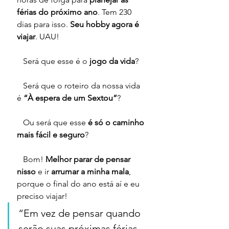
férias do próximo ano
. Tem 230 
dias para isso. 
Seu hobby agora é 
viajar
. UAU!
   Será que esse é o
 jogo da vida
? 
   Será que o roteiro da nossa vida 
é 
“À espera de um Sextou”
?
   Ou será que esse 
é só o caminho 
mais fácil e seguro
?
   Bom! 
Melhor parar de pensar 
nisso
 e ir 
arrumar a minha mala
, 
porque o final do ano está aí e eu 
preciso viajar!
“Em vez de pensar quando 
serão suas próximas férias, 